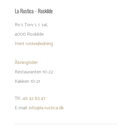
La Rustica - Roski​lde
​Ro´s Torv 1, 1. sal, ​
​4000 Roskilde​
Hent rutevejledning
Åbningtider:
Restauranten 10-22
Køkken 10-21
Tlf.:
46 32 63 47
E-mail:
info@la-rustica.dk