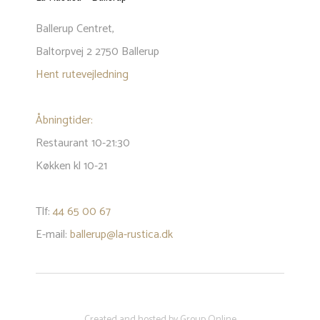
​Ballerup Centret,
Baltorpvej 2 2750 Ballerup
Hent rutevejledning
Åbningtider:
Restaurant 10-21:30
Køkken kl 10-21
Tlf:
44 65 00 67
E-mail:
ballerup@la-rustica.dk
Created and hosted by Group Online