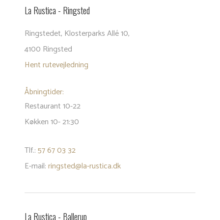
La Rustica - Rings​ted
​Ringstedet, Klosterparks Allé 10,
4100 Ringsted
Hent rutevejledning
Åbning​
tider:
Restaurant 10-22
Køkken 10- 21:30
Tlf.:
57 67 03 32
E-mail:
ringsted@la-rustica.dk
La Rustica - Balle​rup