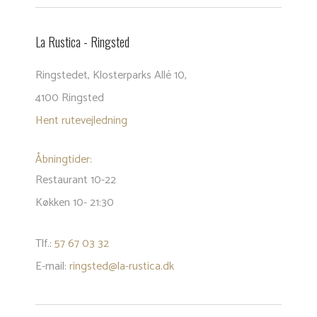
La Rustica - Rings​ted
​Ringstedet, Klosterparks Allé 10,
4100 Ringsted
Hent rutevejledning
Åbning​
tider:
Restaurant 10-22
Køkken 10- 21:30
Tlf.:
57 67 03 32
E-mail:
ringsted@la-rustica.dk