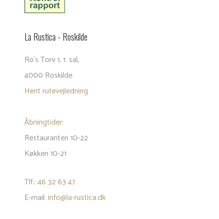
La Rustica - Roski​lde
​Ro´s Torv 1, 1. sal, ​
​4000 Roskilde​
Hent rutevejledning
Åbningtider:
Restauranten 10-22
Køkken 10-21
Tlf.:
46 32 63 47
E-mail:
info@la-rustica.dk